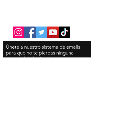
Contacto
Tel:
310-350-4785
Únete
a nuestro sistema de emails
para que no te pierdas ninguna
novedad de la tienda, es
completamente gratis!
Email
Suscribete ahora