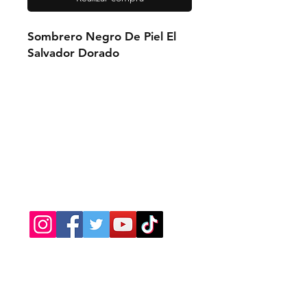
Sombrero Negro De Piel El
Salvador Dorado
Contacto
Tel:
310-350-4785
Únete
a nuestro sistema de emails
para que no te pierdas ninguna
novedad de la tienda, es
completamente gratis!