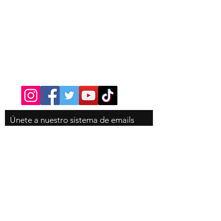
Contacto
Tel:
310-350-4785
Únete
a nuestro sistema de emails
para que no te pierdas ninguna
novedad de la tienda, es
completamente gratis!
Email
Suscribete ahora