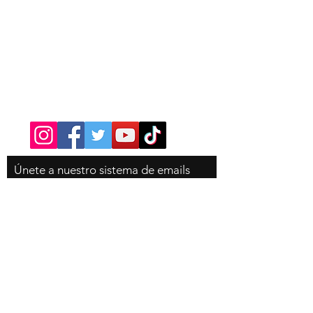
Contacto
Tel:
310-350-4785
Únete
a nuestro sistema de emails
para que no te pierdas ninguna
novedad de la tienda, es
completamente gratis!
Email
Suscribete ahora