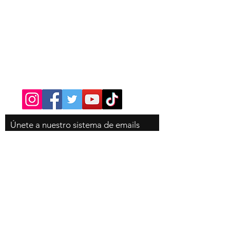
Contacto
Tel:
310-350-4785
Únete
a nuestro sistema de emails
para que no te pierdas ninguna
novedad de la tienda, es
completamente gratis!
Email
Suscribete ahora