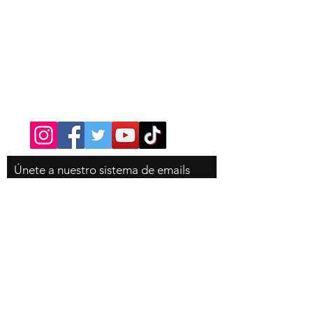
Contacto
Tel:
310-350-4785
Únete
a nuestro sistema de emails
para que no te pierdas ninguna
novedad de la tienda, es
completamente gratis!
Email
Suscribete ahora