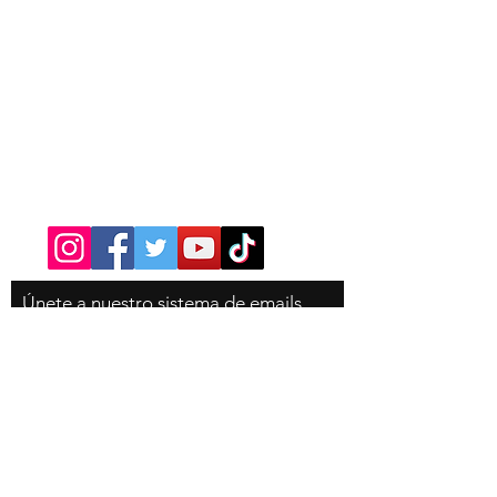
Contacto
Tel:
310-350-4785
Únete
a nuestro sistema de emails
para que no te pierdas ninguna
novedad de la tienda, es
completamente gratis!
Email
Suscribete ahora