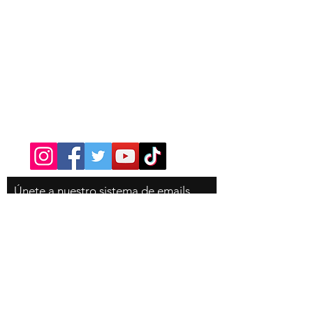
Contacto
Tel:
310-350-4785
Únete
a nuestro sistema de emails
para que no te pierdas ninguna
novedad de la tienda, es
completamente gratis!
Email
Suscribete ahora