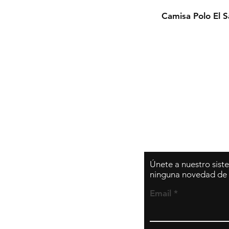
Camisa Polo El 
Únete
a nuestro sist
ninguna novedad de l
Email