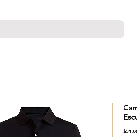
Cam
Esc
$31.0