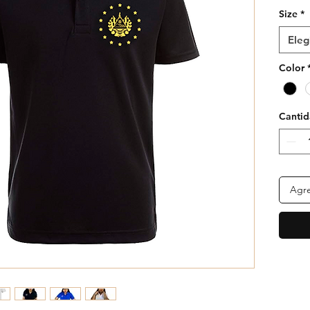
Size
*
Eleg
Color
Canti
Agre