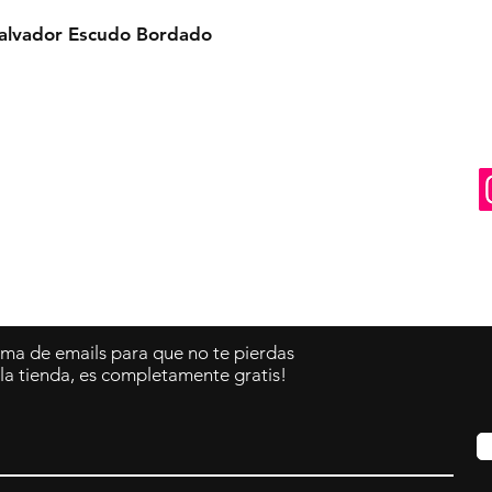
Salvador Escudo Bordado
Contacto
Tel: 310-350-4785
ema de emails para que no te pierdas
a tienda, es completamente gratis!