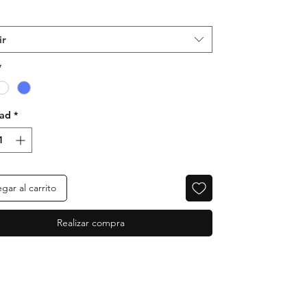
ir
*
dad
*
gar al carrito
Realizar compra